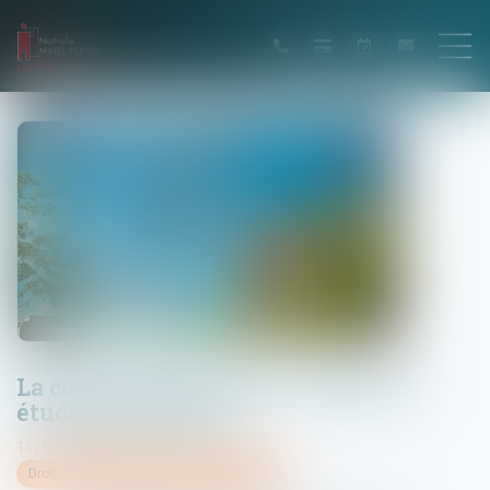
La construction neuve : données et
études statistiques
11/10/2024
Droit immobilier
/
Droit de la construction