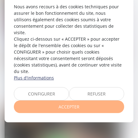
Nous avons recours à des cookies techniques pour
assurer le bon fonctionnement du site, nous
utilisons également des cookies soumis à votre
consentement pour collecter des statistiques de
visite.
Cliquez ci-dessous sur « ACCEPTER » pour accepter
le dépôt de l'ensemble des cookies ou sur «
CONFIGURER » pour choisir quels cookies
nécessitant votre consentement seront déposés
(cookies statistiques), avant de continuer votre visite
Projet de loi de finances : le coup de
du site.
Plus d'informations
massue sur le financement de
MaPrimerénov'
CONFIGURER
REFUSER
23/10/2024
ACCEPTER
Droit immobilier