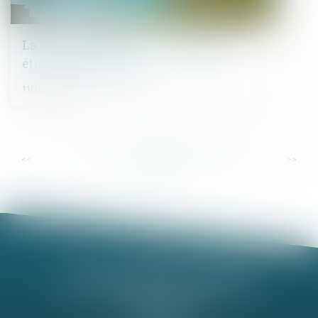
La construction neuve : données et
études statistiques
11/10/2024
...
...
<<
<
16
17
18
19
20
21
22
>
>>
Nathalie MINEL-PERNEL
14 Rue Jules Violle