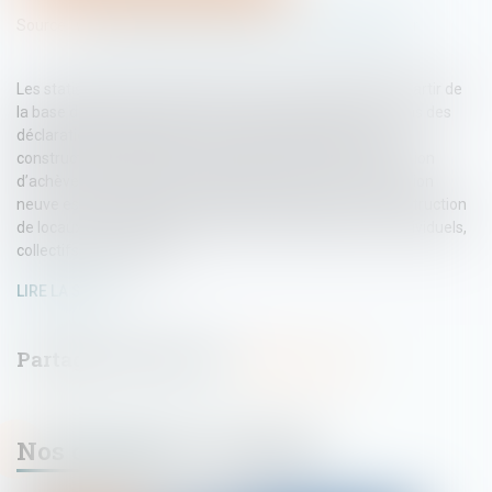
Source :
www.statistiques.developpement-durable.gouv.fr
Les statistiques de construction neuve sont élaborées à partir de
la base de données Sitadel, qui rassemble les informations des
déclarations d’urbanisme : demande d’autorisation de
construction, déclaration d’ouverture de chantier, déclaration
d’achèvement et de conformité des travaux. La construction
neuve est analysée suivant différentes dimensions : construction
de locaux non résidentiels, construction de logements individuels,
collectifs, en résidence…
LIRE LA SUITE
Nos dernières actualités