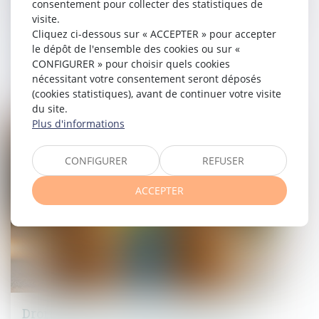
consentement pour collecter des statistiques de
visite.
DPE frauduleux : Le gouvernement
Cliquez ci-dessous sur « ACCEPTER » pour accepter
le dépôt de l'ensemble des cookies ou sur «
durcit les sanctions contre les
CONFIGURER » pour choisir quels cookies
diagnostiqueurs véreux
nécessitant votre consentement seront déposés
(cookies statistiques), avant de continuer votre visite
26/03/2025
du site.
Plus d'informations
Droit de la famille, des personnes et de leur patrimoine
CONFIGURER
REFUSER
ACCEPTER
Droit de visite en espace de rencontre :