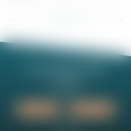
...
...
<<
<
10
11
12
13
14
15
16
>
>>
Nathalie MINEL-PERNEL
14 Rue Jules Violle
21000 DIJON
Tél :
03 80 73 63 90
Nous localiser
Nous contacter