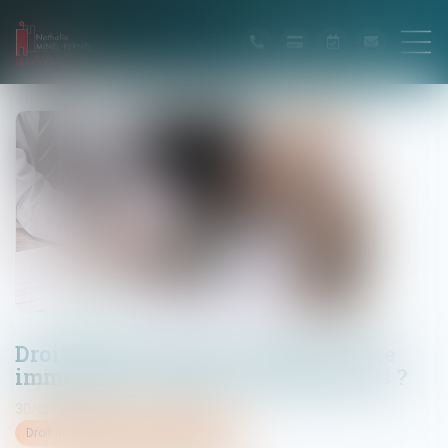
Droit de préemption urbain et vente
immobilière : quelles conséquences ?
30/05/2023
Droit immobilier
/
Droit de la propriété