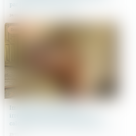
par le maître de l’ouvrage
24/05/2023
Droit immobilier
Immeuble insalubre à titre
irrémédiable : quelle méthode pour
calculer l’indemnité d’expropriation ?
23/05/2023