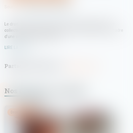
Source :
formation.lefebvre-dalloz.fr
Le droit de préemption urbain est la priorité accordée à une
collectivité locale pour acquérir un bien immobilier dans le cadre
d’une vente ou d’une donation...
LIRE LA SUITE
Nos dernières actualités
Droit immobilier