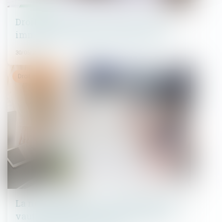
Droit de préemption urbain et vente
immobilière : quelles conséquences ?
30/05/2023
Droit immobilier
La notification d’un décompte définitif
vaut accord exprès et non équivoque