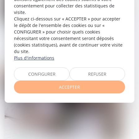
consentement pour collecter des statistiques de
visite.
Cliquez ci-dessous sur « ACCEPTER » pour accepter
le dépôt de l'ensemble des cookies ou sur «
Précisions sur les servitudes pour
CONFIGURER » pour choisir quels cookies
nécessitant votre consentement seront déposés
l’établissement de canalisations
(cookies statistiques), avant de continuer votre visite
publiques d’eau ou d’assainissement
du site.
Plus d'informations
31/05/2023
CONFIGURER
REFUSER
Droit immobilier
ACCEPTER