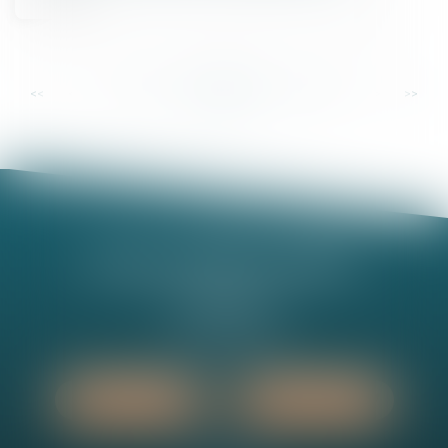
...
...
<<
<
32
33
34
35
36
37
38
>
>>
Nathalie MINEL-PERNEL
14 Rue Jules Violle
21000 DIJON
Tél :
03 80 73 63 90
Nous localiser
Nous contacter