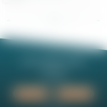
...
...
<<
<
5
6
7
8
9
10
11
>
>>
Nathalie MINEL-PERNEL
14 Rue Jules Violle
21000 DIJON
Tél :
03 80 73 63 90
Nous localiser
Nous contacter