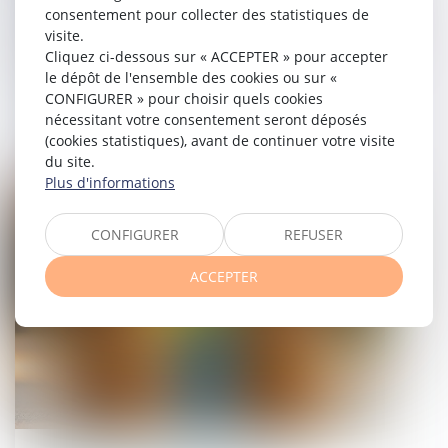
consentement pour collecter des statistiques de
visite.
Cliquez ci-dessous sur « ACCEPTER » pour accepter
le dépôt de l'ensemble des cookies ou sur «
Renforcer la fiabilité et l'encadrement
CONFIGURER » pour choisir quels cookies
du DPE
nécessitant votre consentement seront déposés
(cookies statistiques), avant de continuer votre visite
08/07/2025
du site.
Plus d'informations
Droit de la famille, des personnes et de leur patrimoine
CONFIGURER
REFUSER
ACCEPTER