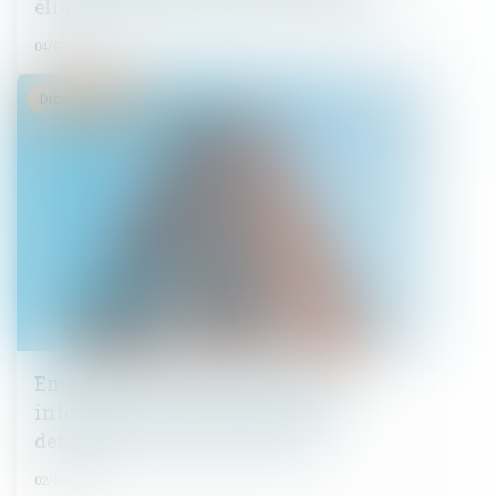
éligible aux subventions de l’ANAH ?
04/07/2025
Droit immobilier
Emprunt du syndicat : la liste des
informations que le prêteur peut
demander au syndic est fixée
02/07/2025