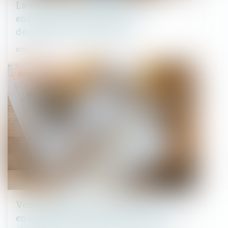
La fraude à la communauté de vie
entraîne l’annulation de la
déclaration de nationalité
07/07/2025
Droit immobilier
Vous êtes propriétaire bailleur et vous
envisagez des travaux, êtes-vous