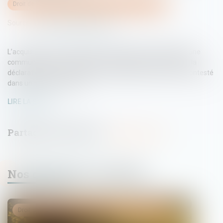
Droit de la famille, des personnes et de leur patrimoine
Source :
www.lemag-juridique.com
L’acquisition de la nationalité française par mariage exige une
communauté de vie affective et matérielle au moment de la
déclaration. En cas de fraude, l’enregistrement peut être contesté
dans un délai de deux ans...
LIRE LA SUITE
Nos dernières actualités
Droit de la famille, des personnes et de leur patrimoine