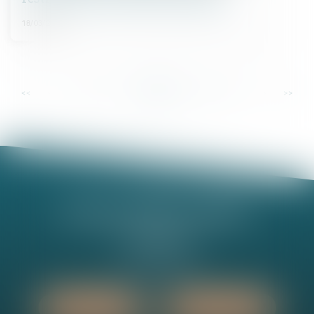
18/03/2025
...
...
<<
<
10
11
12
13
14
15
16
>
>>
Nathalie MINEL-PERNEL
14 Rue Jules Violle
21000 DIJON
Tél :
03 80 73 63 90
Nous localiser
Nous contacter