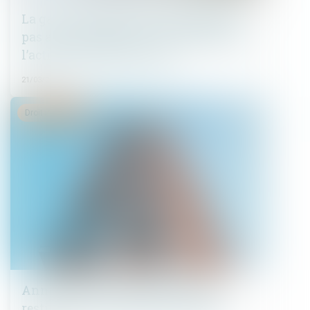
La garantie décennale ne s’applique
pas aux équipements indispensables à
l’activité professionnelle.
21/03/2025
Droit immobilier
Annulation du mandat du syndic :
restitution des honoraires perçus !