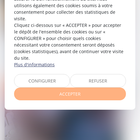
utilisons également des cookies soumis à votre
consentement pour collecter des statistiques de
visite.
Cliquez ci-dessous sur « ACCEPTER » pour accepter
le dépôt de l'ensemble des cookies ou sur «
CONFIGURER » pour choisir quels cookies
Droit de visite en espace de rencontre :
nécessitant votre consentement seront déposés
l’obligation pour le juge de fixer une
(cookies statistiques), avant de continuer votre visite
du site.
durée
Plus d'informations
25/03/2025
CONFIGURER
REFUSER
Droit de la famille, des personnes et de leur patrimoine
ACCEPTER