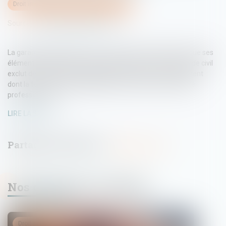
Droit immobilier
/
Droit de la construction
Source :
www.lemag-juridique.com
La garantie décennale couvre, en principe, l’ouvrage ainsi que ses
éléments d’équipement. Cependant, l’article 1792-7 du Code civil
exclut de son champ d’application les éléments d’équipement
dont la fonction est indispensable à l’exercice d’une activité
professionnelle...
LIRE LA SUITE
Nos dernières actualités
Droit immobilier