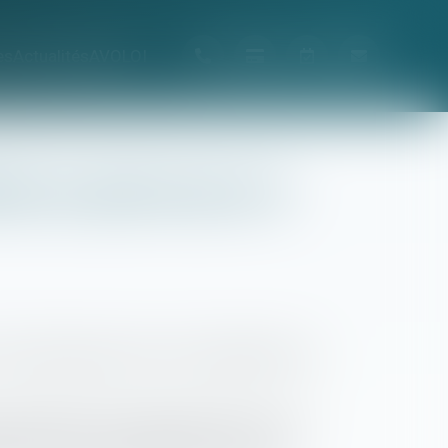
es
Actualités
AVOLOI
buée au parent qui a la
l'autre parent, sauf s'il est justifié que l'un
fiscalement à la charge égale de l'un et de