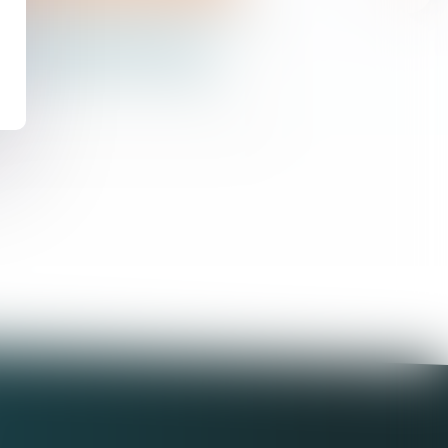
gime d’imposition pour les
tionscompensatoires
 en plusieurs annuités ?