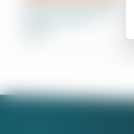
La garantie contre les pensions
alimentaires impayées bientôt
généralisée - Enfants - Le
Particulier
02/10/2015