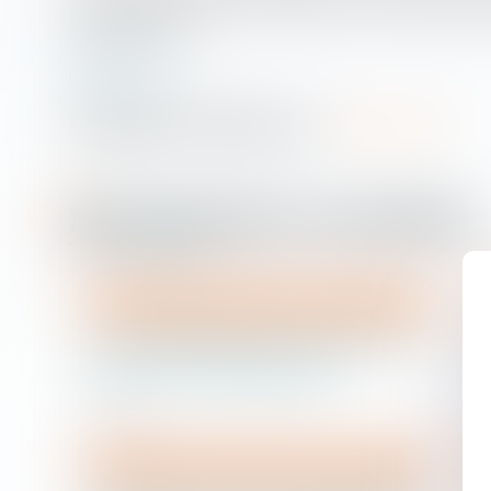
l'autre parent, sauf s'il est justifié que l'un d'entre e
septembre 2015....
LIRE LA SUITE
Nos dernières actualités
Droit de la famille, des personnes et de leur patrimoine
Le partage des frais de droit de
visite et d''héberbement
23/10/2015
Droit de la famille, des personnes et de leur patrimoine