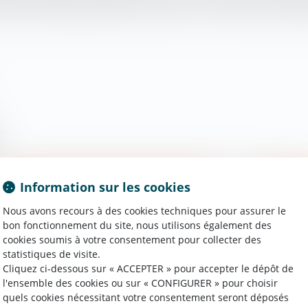
ux assume la charge principale des enfants. C'est ce que vient de j
Information sur les cookies
Droit de la famille, des personnes et de leur patrimoine
Droit de la f
Nous avons recours à des cookies techniques pour assurer le
Réforme du droit de la famille :
Forum F
bon fonctionnement du site, nous utilisons également des
simplification et modernisation
chiffres
cookies soumis à votre consentement pour collecter des
statistiques de visite.
21/10/2015
14/10/2015
Cliquez ci-dessous sur « ACCEPTER » pour accepter le dépôt de
l'ensemble des cookies ou sur « CONFIGURER » pour choisir
Droit de la famille, des personnes et de leur patrimoine
Droit de la f
quels cookies nécessitant votre consentement seront déposés