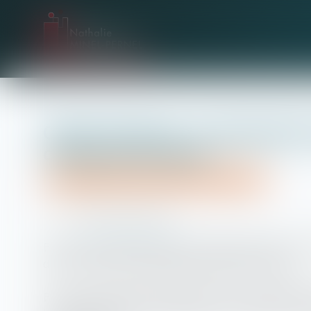
Garde alternée : l'intégralité
charge principale
Droit de la famille, des personnes et de leur patrimoine
30/09/2015
Source :
www.service-public.fr
En cas de résidence alternée, les enfants mineurs sont c
d'entre eux assume la charge principale des enfants.
En cas de résidence alternée (encore souvent appelé ga