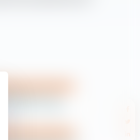
uger la Cour de cassation dans un arrêt du 9
amille, des personnes et de leur patrimoine
amille Dalloz » Les
 de la justice familiale
amille, des personnes et de leur patrimoine