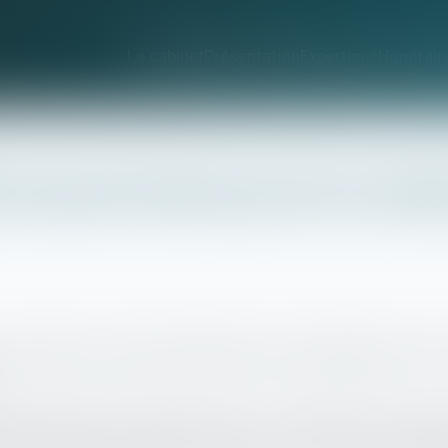
Le cabinet
Présentation
Expertises
Honorair
 des parts fiscales peut être attri
onsidérés comme étant fiscalement à la charge égale de l'un et de 
rde alternée), les enfants mineurs sont considérés comme étant 