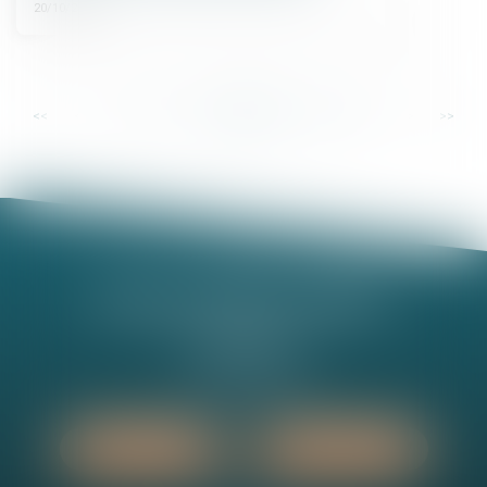
20/10/2022
...
...
<<
<
40
41
42
43
44
45
46
>
>>
Nathalie MINEL-PERNEL
14 Rue Jules Violle
21000 DIJON
Tél :
03 80 73 63 90
Nous localiser
Nous contacter