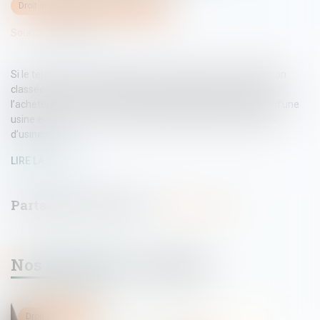
Droit immobilier
/
Droit de la propriété
Source :
www.efl.fr
Si le terrain vendu est inclus dans le périmètre de l’installation
classée soumise à autorisation, le vendeur doit en informer
l’acheteur. Tel est le cas d’une parcelle constituant l’entrée d’une
usine exploitée pour une activité de traitement des déchets
d’usines à …
LIRE LA SUITE
Nos dernières actualités
Droit immobilier