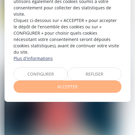
utilisons également des cookies soumis à votre
consentement pour collecter des statistiques de
visite.
Cliquez ci-dessous sur « ACCEPTER » pour accepter
le dépôt de l'ensemble des cookies ou sur «
CONFIGURER » pour choisir quels cookies
L’acheteur doit être informé que le
nécessitant votre consentement seront déposés
terrain est inclus dans le périmètre
(cookies statistiques), avant de continuer votre visite
d’une installation classée
du site.
Plus d'informations
08/11/2022
CONFIGURER
REFUSER
Droit immobilier
ACCEPTER