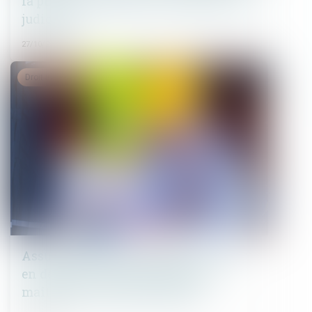
la prise en compte d’une expertise non
judiciaire
27/10/2022
Droit immobilier
Assurance DO avant réception : mise
en demeure de l’entreprise par le
maître de l’ouvrage lui-même