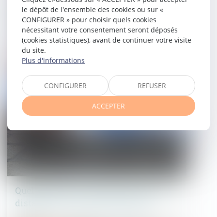
Revirement de jurisprudence
le dépôt de l'ensemble des cookies ou sur «
confirmé : rétractation exclue pour une
CONFIGURER » pour choisir quels cookies
promesse antérieure à 2016
nécessitant votre consentement seront déposés
(cookies statistiques), avant de continuer votre visite
30/11/2021
du site.
Plus d'informations
Droit immobilier
CONFIGURER
REFUSER
ACCEPTER
Quelles sont les règles de hauteur et de
distance pour un mur de clôture ?