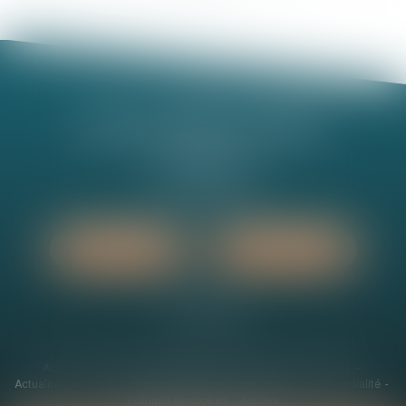
Nathalie MINEL-PERNEL
14 Rue Jules Violle
21000 DIJON
Tél :
03 80 73 63 90
Nous localiser
Nous contacter
Accueil
Le cabinet
Présentation
Expertises
Honoraires
Actualités
Plan du site
Mentions légales
Politique de confidentialité
Politique de cookies
Articles