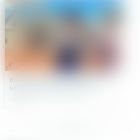
Maison individuelle : bien décrypter
les contrats des constructeurs
18/11/2021
...
...
<<
<
55
56
57
58
59
60
61
>
>>