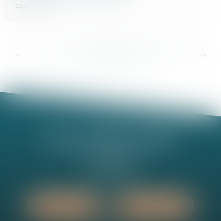
22/03/2022
...
...
<<
<
49
50
51
52
53
54
55
>
>>
Nathalie MINEL-PERNEL
14 Rue Jules Violle
21000 DIJON
Tél :
03 80 73 63 90
Nous localiser
Nous contacter