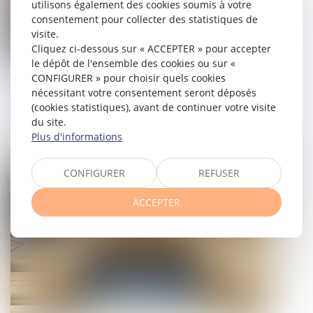
utilisons également des cookies soumis à votre
consentement pour collecter des statistiques de
visite.
Cliquez ci-dessous sur « ACCEPTER » pour accepter
le dépôt de l'ensemble des cookies ou sur «
CONFIGURER » pour choisir quels cookies
La charge de la preuve des malfaçons
nécessitant votre consentement seront déposés
affectant la construction
(cookies statistiques), avant de continuer votre visite
du site.
31/03/2022
Plus d'informations
Droit immobilier
CONFIGURER
REFUSER
ACCEPTER