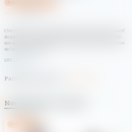
Droit immobilier
/
Copropriété
Source :
www.efl.fr
L’héritier d’un lot de copropriété étant censé, par l’effet rétroactif
du partage, être seul propriétaire de ses lots depuis le décès de
son auteur, il a pu agir seul, avant l’acte de partage, en annulation
de l’assemblée générale...
LIRE LA SUITE
Nos dernières actualités
Droit immobilier