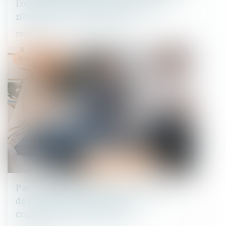
l’omission d’enfants non communs
n’est pas en soi frauduleuse
23/03/2022
Droit immobilier
Par l’effet du partage, la contestation
de l’AG par l’héritier devenu
copropriétaire est validée