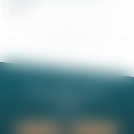
06/09/2023
...
...
<<
<
28
29
30
31
32
33
34
>
>>
Nathalie MINEL-PERNEL
14 Rue Jules Violle
21000 DIJON
Tél :
03 80 73 63 90
Nous localiser
Nous contacter