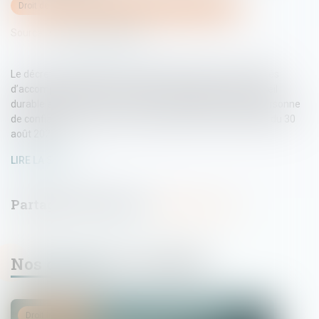
Droit de la famille, des personnes et de leur patrimoine
Source :
www.actu-juridique.fr
Le décret n° 2023-826 du 28 août 2023 relatif aux modalités
d’accompagnement du tiers digne de confiance, de l’accueil
durable et bénévole par un tiers et de désignation de la personne
de confiance par un mineur a été publié au Journal officiel du 30
août 2023...
LIRE LA SUITE
Nos dernières actualités
Droit immobilier