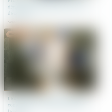
Protection de l'enfance : parution du
décret sur l'accompagnement du tiers
de confiance
06/09/2023
Droit immobilier
Le délai pour contester le mémoire du
constructeur est librement défini par
le contrat