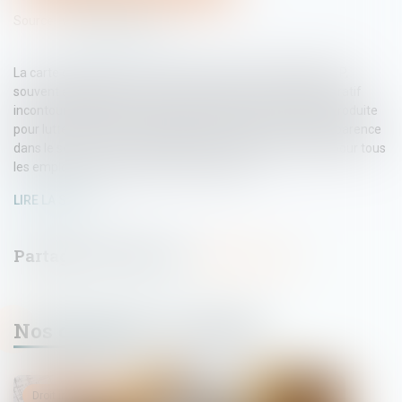
Source :
www.batiweb.com
La carte d’identification professionnelle d’un salarié du BTP,
souvent abrégée en carte BTP, est un document administratif
incontournable dans le secteur du bâtiment en France. Introduite
pour lutter contre le travail dissimulé et renforcer la transparence
dans le secteur, elle est aujourd’hui une obligation légale pour tous
les employés intervenant sur les chantiers...
LIRE LA SUITE
Nos dernières actualités
Droit immobilier