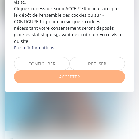
visite.
Cliquez ci-dessous sur « ACCEPTER » pour accepter
le dépôt de l'ensemble des cookies ou sur «
CONFIGURER » pour choisir quels cookies
Certificats d’économies d’énergie (CEE)
nécessitant votre consentement seront déposés
: encore des modifications à connaître
(cookies statistiques), avant de continuer votre visite
du site.
09/05/2025
Plus d'informations
Droit immobilier
CONFIGURER
REFUSER
ACCEPTER