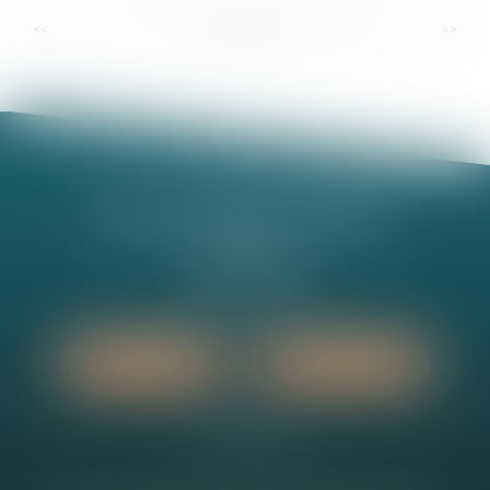
...
...
<<
<
8
9
10
11
12
13
14
>
>>
Nathalie MINEL-PERNEL
14 Rue Jules Violle
21000 DIJON
Tél :
03 80 73 63 90
Nous localiser
Nous contacter