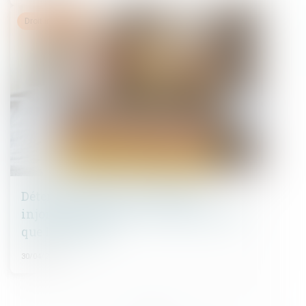
Droit immobilier
Détermination de la créance et
injonction de payer : le contrat et rien
que le contrat !
30/04/2025