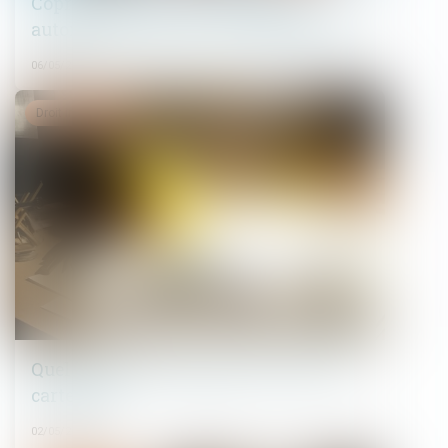
Copropriété : pas de présomption
automatique sans vice ou défaut établi
06/05/2025
Droit immobilier
Quelles sont les obligations liées à la
carte BTP ?
02/05/2025