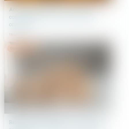
Accouchement sous X : comment
concilier droit au secret et accès aux
origines ?
18/05/2026
Droit immobilier
Relance de l’immobilier : un nouveau