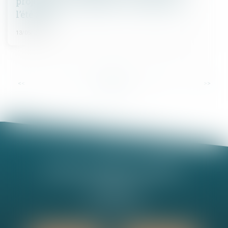
projet de loi « Logement » attendu pour
l’été 2026
13/05/2026
...
<<
<
1
2
3
4
5
6
7
>
>>
Nathalie MINEL-PERNEL
14 Rue Jules Violle
21000 DIJON
Tél :
03 80 73 63 90