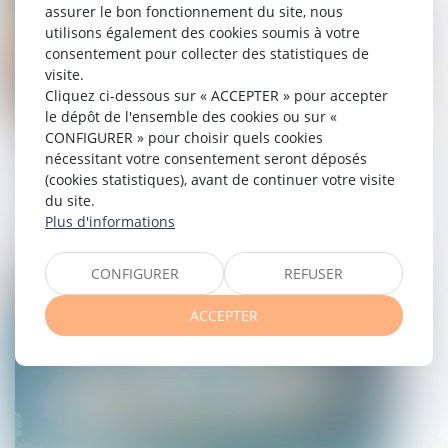
assurer le bon fonctionnement du site, nous
utilisons également des cookies soumis à votre
consentement pour collecter des statistiques de
visite.
Cliquez ci-dessous sur « ACCEPTER » pour accepter
le dépôt de l'ensemble des cookies ou sur «
CONFIGURER » pour choisir quels cookies
L’absence de valeur probante d’un acte
nécessitant votre consentement seront déposés
de notoriété acquisitive ne peut
(cookies statistiques), avant de continuer votre visite
entraîner sa nullité
du site.
Plus d'informations
03/06/2026
CONFIGURER
REFUSER
Droit immobilier
ACCEPTER