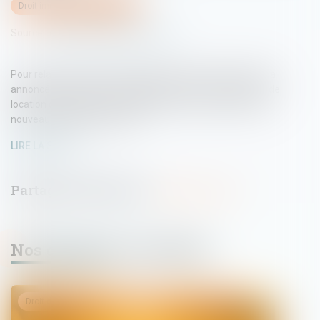
Droit immobilier
/
Copropriété
Source :
cabinet-rs.expert-infos.com
Pour relancer le marché du logement, le Premier ministre a
annoncé notamment un assouplissement des conditions de
location des passoires thermiques et un renforcement du
nouveau dispositif Jeanbrun...
LIRE LA SUITE
Nos dernières actualités
Droit de la famille, des personnes et de leur patrimoine