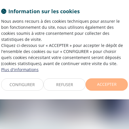
La rénovation énergétique des
L’achet
bâtiments
le terra
Information sur les cookies
périmèt
Nous avons recours à des cookies techniques pour assurer le
10/11/2022
bon fonctionnement du site, nous utilisons également des
classée
cookies soumis à votre consentement pour collecter des
statistiques de visite.
08/11/2022
Cliquez ci-dessous sur « ACCEPTER » pour accepter le dépôt de
l'ensemble des cookies ou sur « CONFIGURER » pour choisir
Droit immobilier
Droit immobil
quels cookies nécessitant votre consentement seront déposés
(cookies statistiques), avant de continuer votre visite du site.
Plus d'informations
ACCEPTER
CONFIGURER
REFUSER
Faute d’un constructeur :
Assuran