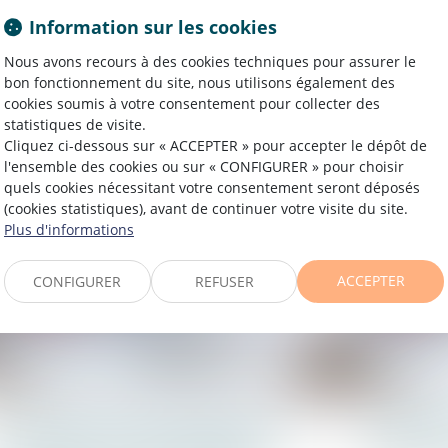
Responsabilité du constructeur
Transit
Information sur les cookies
d’ouvrage : revirement de
MaPrime
Nous avons recours à des cookies techniques pour assurer le
jurisprudence
montant
bon fonctionnement du site, nous utilisons également des
cookies soumis à votre consentement pour collecter des
03/04/2024
03/04/2024
statistiques de visite.
Cliquez ci-dessous sur « ACCEPTER » pour accepter le dépôt de
Droit immobilier
Droit immobil
l'ensemble des cookies ou sur « CONFIGURER » pour choisir
quels cookies nécessitant votre consentement seront déposés
(cookies statistiques), avant de continuer votre visite du site.
Plus d'informations
ACCEPTER
CONFIGURER
REFUSER
Le quitus donné au syndic ne
Vendeur