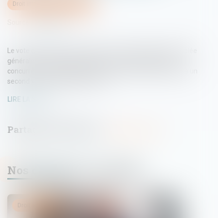
Droit immobilier
/
Copropriété
Source :
www.efl.fr
Le vote de la même résolution par une précédente assemblée
générale ne dispense pas de voter sur chacun des devis
concurrents à la majorité de l’article 25 avant de procéder à un
second vote à la majorité simple...
LIRE LA SUITE
Nos dernières actualités
Droit immobilier