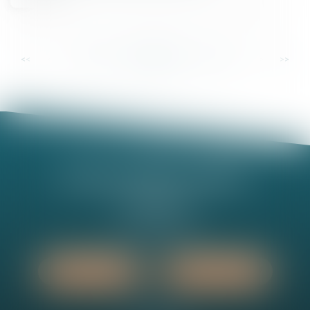
...
...
<<
<
58
59
60
61
62
63
64
>
>>
Nathalie MINEL-PERNEL
14 Rue Jules Violle
21000 DIJON
Tél :
03 80 73 63 90
Nous localiser
Nous contacter