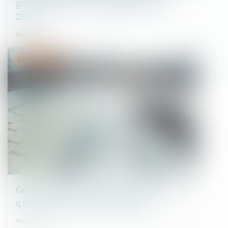
pour faciliter les comparaisons en
2022
06/10/2021
Droit immobilier
Gérer mes biens immobiliers : voici à
quoi sert le nouvel outil du fisc
06/10/2021