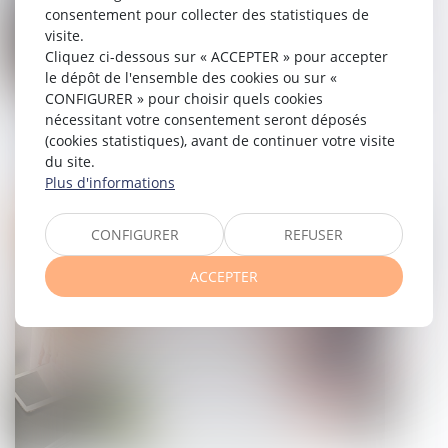
consentement pour collecter des statistiques de
visite.
Cliquez ci-dessous sur « ACCEPTER » pour accepter
le dépôt de l'ensemble des cookies ou sur «
CONFIGURER » pour choisir quels cookies
Le délai de rétractation du compromis
nécessitant votre consentement seront déposés
(cookies statistiques), avant de continuer votre visite
de vente : 10 jours pour changer d'avis
du site.
Plus d'informations
13/10/2021
Droit immobilier
CONFIGURER
REFUSER
ACCEPTER