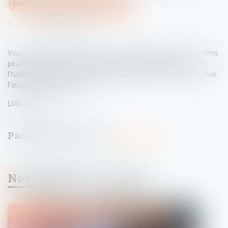
Droit immobilier
/
Droit de la construction
Source :
edito.seloger.com
Vous louez un bien et prévoyez d’y réaliser des travaux. Vous êtes
peut-être éligible aux subventions de l’Agence nationale de
l’habitat (ANAH). Il serait dommage de passer à côté de ces aides.
Faisons le point ensemble...
LIRE LA SUITE
Nos dernières actualités
Droit de la famille, des personnes et de leur patrimoine