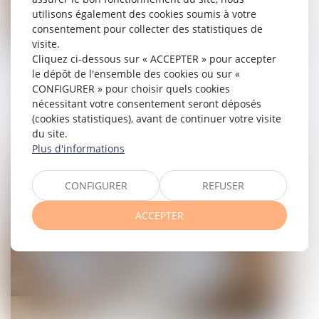
utilisons également des cookies soumis à votre
consentement pour collecter des statistiques de
visite.
Cliquez ci-dessous sur « ACCEPTER » pour accepter
La fraude à la communauté de vie
le dépôt de l'ensemble des cookies ou sur «
entraîne l’annulation de la
CONFIGURER » pour choisir quels cookies
déclaration de nationalité
nécessitant votre consentement seront déposés
(cookies statistiques), avant de continuer votre visite
07/07/2025
du site.
Plus d'informations
Droit immobilier
CONFIGURER
REFUSER
ACCEPTER