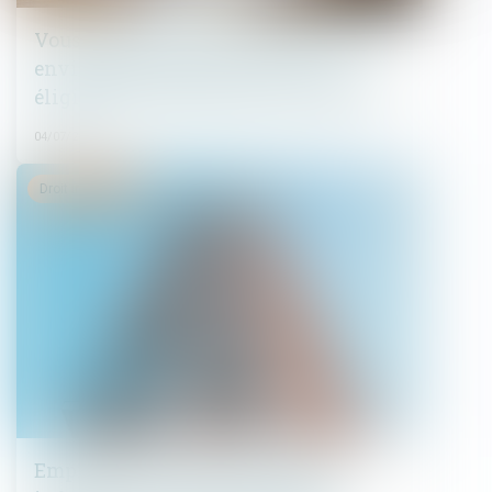
Vous êtes propriétaire bailleur et vous
envisagez des travaux, êtes-vous
éligible aux subventions de l’ANAH ?
04/07/2025
Droit immobilier
Emprunt du syndicat : la liste des