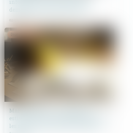
informations que le prêteur peut
demander au syndic est fixée
02/07/2025
Droit immobilier
MaPrimeRénov' : la suspension
estivale ne concernera finalement pas
les rénovations par geste unique de