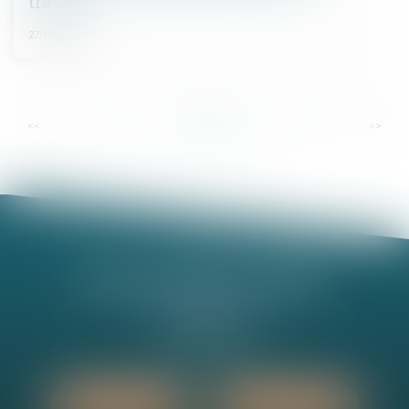
travaux
27/06/2025
...
...
<<
<
5
6
7
8
9
10
11
>
>>
Nathalie MINEL-PERNEL
14 Rue Jules Violle
21000 DIJON
Tél :
03 80 73 63 90
Nous localiser
Nous contacter