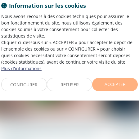
Information sur les cookies
s'applique pas aux contrats en
de son o
Nous avons recours à des cookies techniques pour assurer le
cours
18/06/2024
bon fonctionnement du site, nous utilisons également des
cookies soumis à votre consentement pour collecter des
02/07/2024
statistiques de visite.
Cliquez ci-dessous sur « ACCEPTER » pour accepter le dépôt de
Droit immobilier
Droit immobil
l'ensemble des cookies ou sur « CONFIGURER » pour choisir
quels cookies nécessitant votre consentement seront déposés
(cookies statistiques), avant de continuer votre visite du site.
Plus d'informations
ACCEPTER
CONFIGURER
REFUSER
Location interdite du bien acquis
Coup d’e
avec un prêt à taux zéro : quelle
Bail Rén