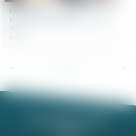
L'obligation d'entretien du
propriétaire ne cesse pas avec la fin du
bail
11/01/2023
...
...
<<
<
2
3
4
5
6
7
8
>
>>
Nathalie MINEL-PERNEL
14 Rue Jules Violle