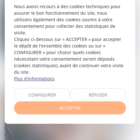
Nous avons recours à des cookies techniques pour
assurer le bon fonctionnement du site, nous
utilisons également des cookies soumis à votre
consentement pour collecter des statistiques de
visite.
Cliquez ci-dessous sur « ACCEPTER » pour accepter
le dépôt de l'ensemble des cookies ou sur «
CONFIGURER » pour choisir quels cookies
nécessitant votre consentement seront déposés
Occupation illicite : la protection des
(cookies statistiques), avant de continuer votre visite
propriétaires est renforcée
du site.
Plus d'informations
09/08/2023
CONFIGURER
REFUSER
Droit immobilier
ACCEPTER