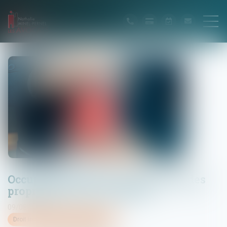
Occupation illicite : la protection des
propriétaires est renforcée
09/08/2023
Droit immobilier
/
Baux d'habitation