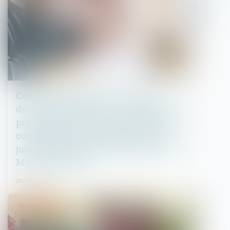
Congé pour motif réel et sérieux
délivré par le bailleur : les éléments de
preuve postérieurs à la délivrance du
congé peuvent être appréciés pour
justifier des intentions du bailleur | LE
MAG JURIDIQUE
24/10/2023
Droit immobilier