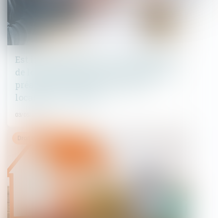
Est irrecevable l'action en diminution
de loyer formée sans qu'une demande
préalable ait été présentée par le
locataire au bailleur
03/05/2023
Droit immobilier