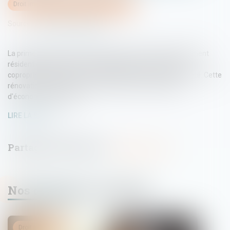
Droit immobilier
/
Droit de la construction
Source :
www.service-public.fr
La prime Coup de pouce Rénovation performante de bâtiment
résidentiel collectif peut être attribuée à un syndicat de
copropriétaires pour la rénovation globale d’une copropriété. Cette
rénovation doit permettre d’effectuer un niveau élevé
d'économies d'énergie...
LIRE LA SUITE
Nos dernières actualités
Droit immobilier