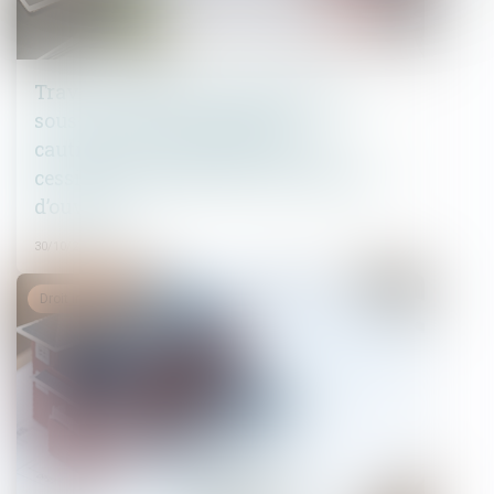
Travaux confiés ultérieurement au
sous-traitant partiellement
cautionnés et opposabilité de la
cession de créances envers le maître
d’ouvrage
30/10/2024
Droit immobilier