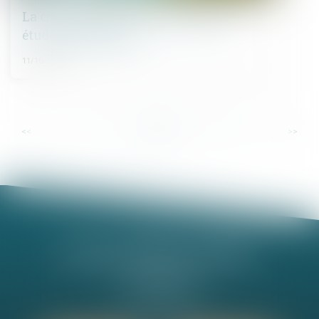
La construction neuve : données et
études statistiques
11/10/2024
...
...
<<
<
3
4
5
6
7
8
9
>
>>
Nathalie MINEL-PERNEL
14 Rue Jules Violle
21000 DIJON
Tél :
03 80 73 63 90