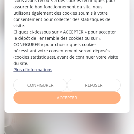
Nous avons recours à des cookies techniques pour
assurer le bon fonctionnement du site, nous
utilisons également des cookies soumis à votre
consentement pour collecter des statistiques de
visite.
Cliquez ci-dessous sur « ACCEPTER » pour accepter
le dépôt de l'ensemble des cookies ou sur «
Aides à la transition énergétique -
CONFIGURER » pour choisir quels cookies
Rénovation globale d’une copropriété :
nécessitant votre consentement seront déposés
le dispositif Coup de pouce évolue
(cookies statistiques), avant de continuer votre visite
du site.
08/11/2024
Plus d'informations
Droit immobilier
CONFIGURER
REFUSER
ACCEPTER