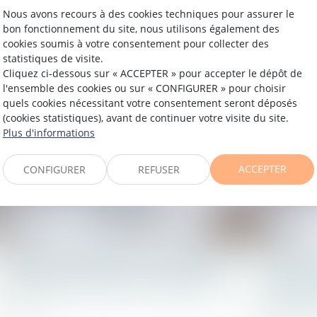
propriétaire et la construction ?
jurispr
Nous avons recours à des cookies techniques pour assurer le
bon fonctionnement du site, nous utilisons également des
cookies soumis à votre consentement pour collecter des
24/04/2024
03/04/2024
statistiques de visite.
Cliquez ci-dessous sur « ACCEPTER » pour accepter le dépôt de
Droit immobilier
Droit immobil
l'ensemble des cookies ou sur « CONFIGURER » pour choisir
quels cookies nécessitant votre consentement seront déposés
(cookies statistiques), avant de continuer votre visite du site.
Plus d'informations
ACCEPTER
CONFIGURER
REFUSER
Vendeurs profanes et validité de
Bercy a
la clause d’exclusion de garantie
soutien
constru
06/03/2024