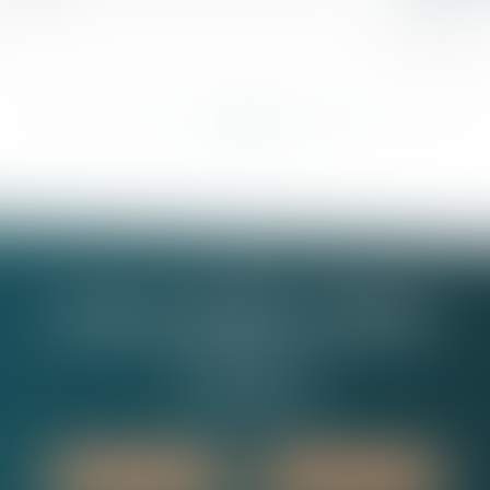
21/02/2024
...
...
<<
<
5
6
7
8
9
10
11
>
>>
Nathalie MINEL-PERNEL
14 Rue Jules Violle
21000 DIJON
Tél :
03 80 73 63 90
Nous localiser
Nous contacter