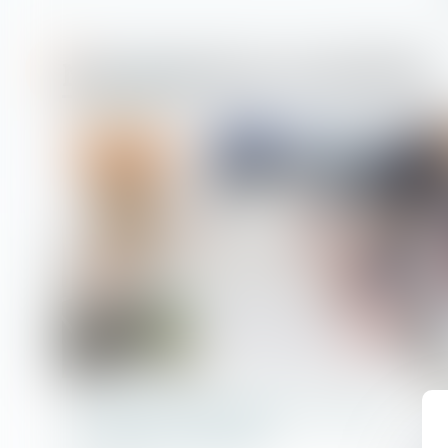
Nos dernières actualités
Droit immobilier
Logements abordables : le projet
de loi très contesté