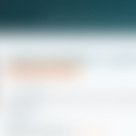
Le cabinet
Présentation
Expertises
Honorair
Logements abordables : le projet
Droit immobilier
/
Droit de la construction
15/05/2024
Source :
www.weka.fr
Pour nombre d’acteurs du logement, le projet de loi présenté d
logement social...
LIRE LA SUITE