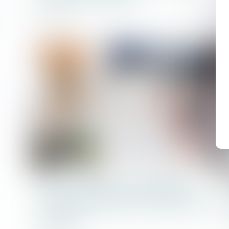
15/05/2024
Droit immobilier
Le Gouvernement rétropédale
face à un marché de la rénovation
en berne