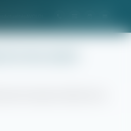
es
Actualités
AVOLOI
 de loi très contesté
ébut mai 2024 va aggraver les difficultés d’accès au