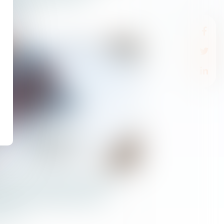
udence
ier
nnonce deux mesures de
 aux entreprises de la
ction