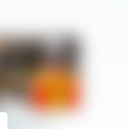
ier
abilité du constructeur
ge : revirement de