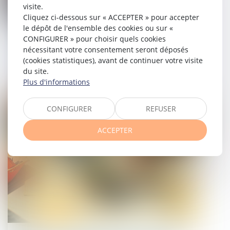
visite.
Cliquez ci-dessous sur « ACCEPTER » pour accepter
le dépôt de l'ensemble des cookies ou sur «
Quelles mesures contre la
CONFIGURER » pour choisir quels cookies
construction de piscines privées aux
nécessitant votre consentement seront déposés
(cookies statistiques), avant de continuer votre visite
abords des monuments historiques ?
du site.
Plus d'informations
29/12/2021
Droit immobilier
CONFIGURER
REFUSER
ACCEPTER