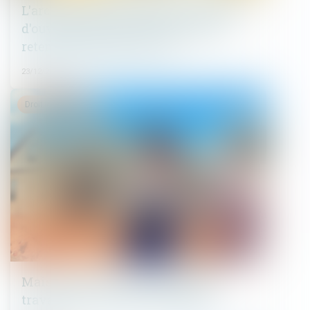
L'architecte doit présenter au maître
d'ouvrage des factures déduisant la
retenue de garantie de 5 %
23/12/2021
Droit immobilier
Maison neuve: il faut chiffrer les
travaux que se réserve l’acheteur