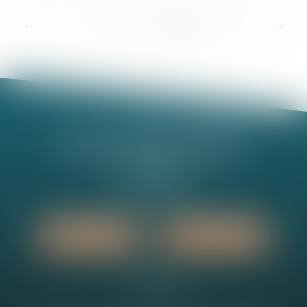
...
<<
<
17
18
19
20
21
22
23
>
>>
Nathalie MINEL-PERNEL
14 Rue Jules Violle
21000 DIJON
Tél :
03 80 73 63 90
Nous localiser
Nous contacter