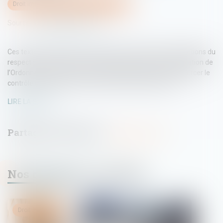
Droit immobilier
/
Droit de la construction
Source :
www.architectes.org
Ces textes réglementaires modifient le régime des attestations du
respect des normes de construction. Ils sont pris en application de
l’Ordonnance n°2022-1076 du 29 juillet 2022 visant à renforcer le
contrôle des règles de construction (ordonnance CRC)...
LIRE LA SUITE
Nos dernières actualités
Droit immobilier