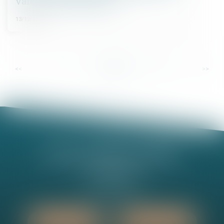
valeur du bien délaissé
13/12/2023
...
...
<<
<
6
7
8
9
10
11
12
>
>>
Nathalie MINEL-PERNEL
14 Rue Jules Violle
21000 DIJON
Tél :
03 80 73 63 90
Nous localiser
Nous contacter