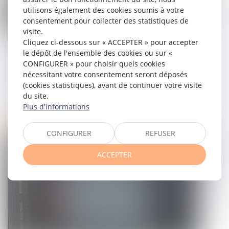
utilisons également des cookies soumis à votre
consentement pour collecter des statistiques de
visite.
Cliquez ci-dessous sur « ACCEPTER » pour accepter
Urbanisme & construction : production
le dépôt de l'ensemble des cookies ou sur «
d'énergies renouvelables ou système
CONFIGURER » pour choisir quels cookies
de végétalisation sur les toitures du
nécessitant votre consentement seront déposés
(cookies statistiques), avant de continuer votre visite
bâtiment
du site.
Plus d'informations
17/01/2024
Droit immobilier
CONFIGURER
REFUSER
ACCEPTER