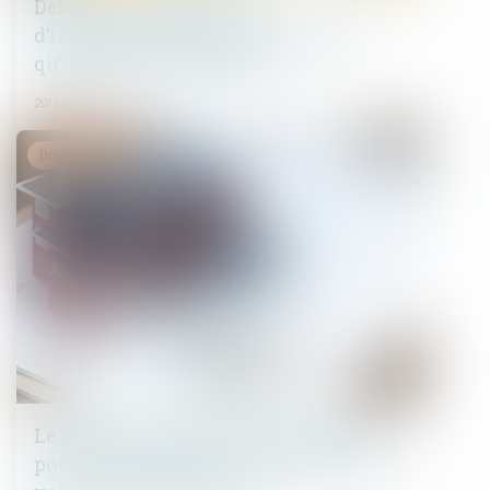
Délégation : le principe
d’inopposabilité des exceptions n’a
qu’une valeur supplétive
20/12/2023
Droit immobilier
Le juge peut appliquer un abattement
pour illicéité des constructions sur la