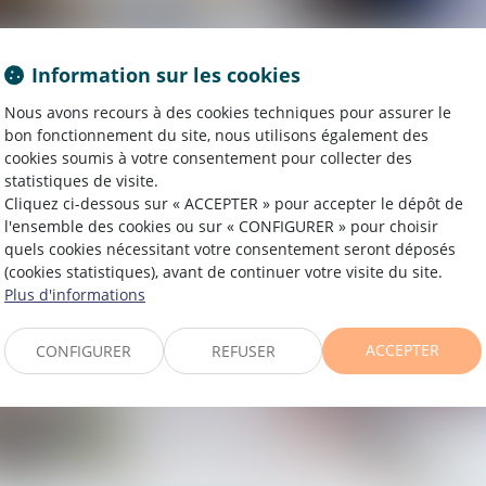
L'obligation de l'architecte face au
L'assur
Information sur les cookies
déficit de surface précisée par la
indemni
Nous avons recours à des cookies techniques pour assurer le
bon fonctionnement du site, nous utilisons également des
Cour de cassation
cas de 
cookies soumis à votre consentement pour collecter des
statistiques de visite.
27/11/2024
20/11/2024
Cliquez ci-dessous sur « ACCEPTER » pour accepter le dépôt de
l'ensemble des cookies ou sur « CONFIGURER » pour choisir
Droit immobilier
Droit immobil
quels cookies nécessitant votre consentement seront déposés
(cookies statistiques), avant de continuer votre visite du site.
Plus d'informations
ACCEPTER
CONFIGURER
REFUSER