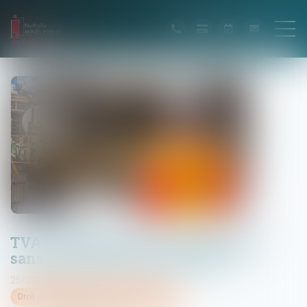
TVA autoliquidée dans le bâtiment
sans contrat de sous-traitance
25/01/2023
Droit immobilier
/
Droit de la construction