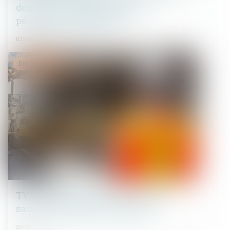
démolition correspond à son
périmètre géographique
02/02/2023
Droit immobilier
TVA autoliquidée dans le bâtiment
sans contrat de sous-traitance
25/01/2023