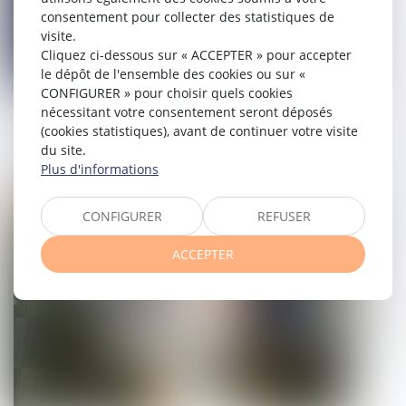
consentement pour collecter des statistiques de
visite.
Cliquez ci-dessous sur « ACCEPTER » pour accepter
le dépôt de l'ensemble des cookies ou sur «
CONFIGURER » pour choisir quels cookies
nécessitant votre consentement seront déposés
Une succession d’entreprises ne vaut
(cookies statistiques), avant de continuer votre visite
pas réception tacite des travaux
du site.
Plus d'informations
22/02/2023
CONFIGURER
REFUSER
Droit immobilier
ACCEPTER