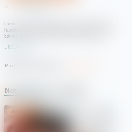
Source :
www.legifiscal.fr
La cour administrative d’appel de Lyon s’est prononcée sur
l’application de l’autoliquidation de la TVA dans le secteur du
bâtiment en l’absence d’un contrat de sous-traitance...
LIRE LA SUITE
Nos dernières actualités
Droit immobilier