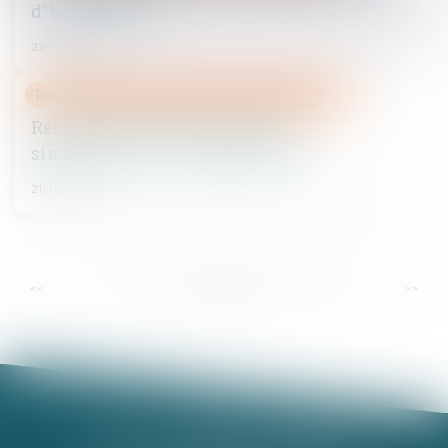
d''héberbement
23/10/2015
Droit de la famille, des personnes et de leur patrimoine
Réforme du droit de la famille :
simplification et modernisation
21/10/2015
...
...
<<
<
18
19
20
21
22
23
24
>
>>