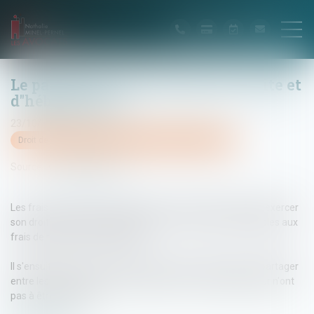
Le partage des frais de droit de visite et
d''héberbement
23/10/2015
Droit de la famille, des personnes et de leur patrimoine
Source :
www.leparisien.fr
Les frais de transport exposés par un parent divorcé pour exercer
son droit de visite et d'hébergement ne sont pas assimilables aux
frais de transport des enfants.
Il s'ensuit que si les frais de transport des enfants sont à partager
entre les époux, les frais de transport de l'accompagnateur n'ont
pas à être partagés...