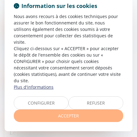
d'habitation
Information sur les cookies
04/11/2015
Nous avons recours à des cookies techniques pour
assurer le bon fonctionnement du site, nous
Droit de la famille, des personnes et de leur patrimoine
utilisons également des cookies soumis à votre
consentement pour collecter des statistiques de
Plus de pouvoirs pour le parent dans
visite.
la gestion des biens de son enfant - Le
Cliquez ci-dessous sur « ACCEPTER » pour accepter
Particulier
le dépôt de l'ensemble des cookies ou sur «
CONFIGURER » pour choisir quels cookies
28/10/2015
nécessitant votre consentement seront déposés
(cookies statistiques), avant de continuer votre visite
Droit de la famille, des personnes et de leur patrimoine
du site.
Plus d'informations
Droit de retour légal et dispositions
testamentaires - La Gazette du Palais
CONFIGURER
REFUSER
26/10/2015
ACCEPTER
Droit de la famille, des personnes et de leur patrimoine
Le partage des frais de droit de visite et