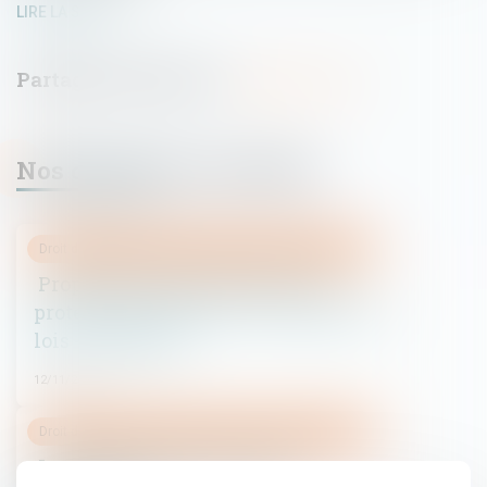
LIRE LA SUITE
Nos dernières actualités
Droit de la famille, des personnes et de leur patrimoine
Proposition de loi relative à la
protection de l'enfant - Panorama des
lois - Actualités
12/11/2015
Droit de la famille, des personnes et de leur patrimoine
Jugement de divorce et bail