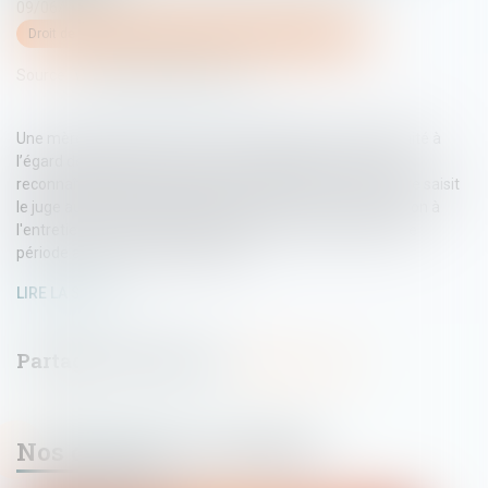
09/06/2026
Droit de la famille, des personnes et de leur patrimoine
Source :
www.lemag-juridique.com
Une mère assigne un homme en établissement de paternité à
l’égard de ses deux enfants nés en 2014 et 2017. Le père
reconnaît finalement les enfants en 2020. En 2021, la mère saisit
le juge aux affaires familiales afin d'obtenir une contribution à
l'entretien et à l'éducation des enfants, y compris pour une
période antérieure à sa demande...
LIRE LA SUITE
Nos dernières actualités