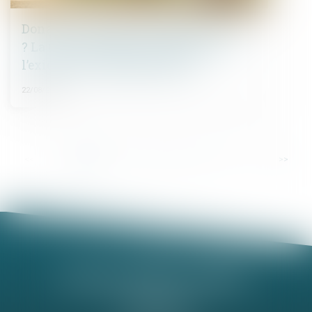
Donation-partage ou simple donation
? La Cour de cassation tranche sur
l’exigence de partage effectif
22/08/2025
...
<<
<
1
2
3
4
5
6
7
>
>>
Nathalie MINEL-PERNEL
14 Rue Jules Violle