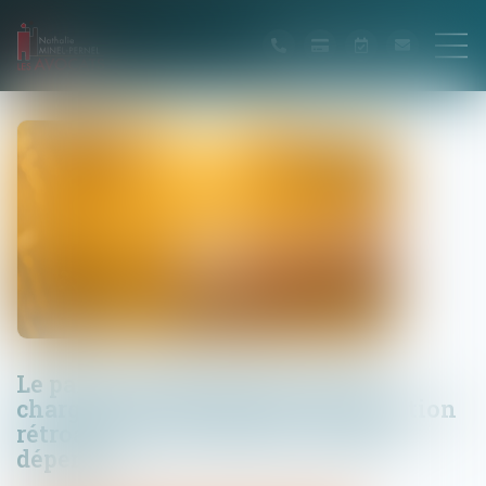
Le parent ayant assumé seul les
charges peut obtenir une contribution
rétroactive sans détailler chaque
dépense !