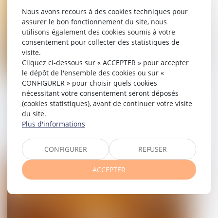
Nous avons recours à des cookies techniques pour
assurer le bon fonctionnement du site, nous
utilisons également des cookies soumis à votre
consentement pour collecter des statistiques de
visite.
Cliquez ci-dessous sur « ACCEPTER » pour accepter
le dépôt de l'ensemble des cookies ou sur «
CONFIGURER » pour choisir quels cookies
Le parent ayant assumé seul les
nécessitant votre consentement seront déposés
charges peut obtenir une contribution
(cookies statistiques), avant de continuer votre visite
rétroactive sans détailler chaque
du site.
Plus d'informations
dépense !
09/06/2026
CONFIGURER
REFUSER
Droit de la famille, des personnes et de leur patrimoine
ACCEPTER