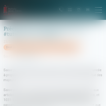
Précisions du Juge en matière de
#tutelle et de curatelle
23/07/2015
Droit de la famille, des personnes et de leur patrimoine
Source :
www.net-iris.fr
Saisie pour avis, la Cour de cassation s'est notamment prononcée
à propos de la mainlevée d'une mesure de protection juridique des
majeurs.
Saisie pour avis, dans le cadre des procédures mentionnées aux
articles L441-1 et suivants du Code de l'organisation judiciaire, et
1031-1 et suivants du Code de procédure civile, la Cour de
cassation a eu récemment à se prononcer dans une instance aux