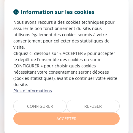
La prestation compensatoire et régime
Information sur les cookies
de séparation des biens
Nous avons recours à des cookies techniques pour
06/08/2015
assurer le bon fonctionnement du site, nous
utilisons également des cookies soumis à votre
Droit de la famille, des personnes et de leur patrimoine
consentement pour collecter des statistiques de
visite.
Justice / Vos droits et démarches /
Cliquez ci-dessous sur « ACCEPTER » pour accepter
Divorce : Séparation de corps
le dépôt de l'ensemble des cookies ou sur «
CONFIGURER » pour choisir quels cookies
29/07/2015
nécessitant votre consentement seront déposés
(cookies statistiques), avant de continuer votre visite
Droit de la famille, des personnes et de leur patrimoine
du site.
Précisions du Juge en matière de
Plus d'informations
#tutelle et de curatelle
CONFIGURER
REFUSER
23/07/2015
ACCEPTER
Droit de la famille, des personnes et de leur patrimoine