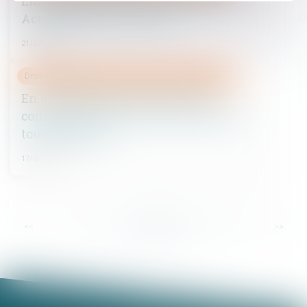
Enlèvement international d'enfant -
Actualités du Droit- Lamy
21/07/2015
Droit de la famille, des personnes et de leur patrimoine
En quarante ans, le #divorce par
consentement mutuel n'a pas conquis
toute la France
17/07/2015
...
<<
<
21
22
23
24
25
26
27
>
>>