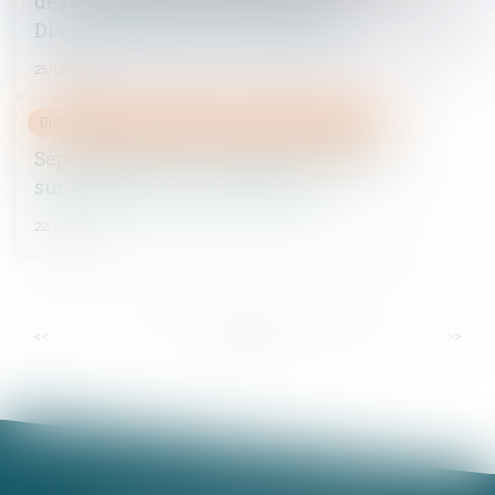
de la prestation compensatoire -
Divorce, séparation et liquidation
25/08/2016
Droit de la famille, des personnes et de leur patrimoine
Séparation de corps : quelle incidence
sur le patrimoine immobilier ?
22/08/2016
...
...
<<
<
8
9
10
11
12
13
14
>
>>