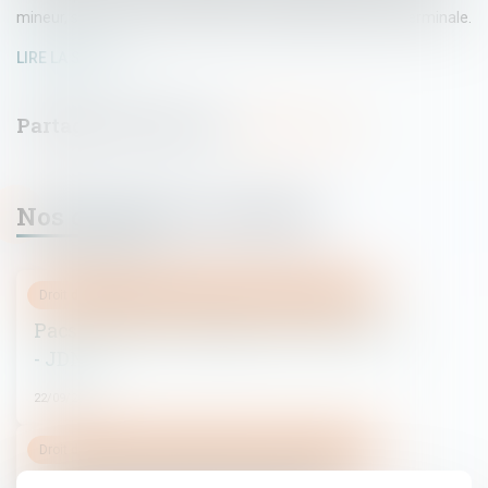
mineur, si ce n'est qu'il souffrait d'une maladie en phase terminale.
LIRE LA SUITE
Nos dernières actualités
Droit de la famille, des personnes et de leur patrimoine
Pacs : impôts, avantages et convention
- JDN
22/09/2016
Droit de la famille, des personnes et de leur patrimoine
Un premier cas d'euthanasie d'un