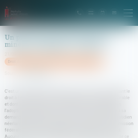
Un premier cas d'euthanasie d'un
mineur en Belgique - Le Figaro
21/09/2016
Droit de la famille, des personnes et de leur patrimoine
Source :
www.lefigaro.fr
C'est un première depuis l'adoption, en 2014, de la loi étendant le
droit à l'euthanasie aux mineurs atteints d'une maladie incurable
et dont les souffrances sont insupportables. Deux ans après
l'adoption de la loi l'autorisant, un mineur a été euthanasié à sa
demande en Belgique. L'information a été confirmée au quotidien
néerlandophone Het Neuwsblad par le président de la Commission
fédérale de contrôle et d'évaluation de l'euthanasie, samedi.
Aucune précision n'a été donnée sur l'identité ou le dossier de ce