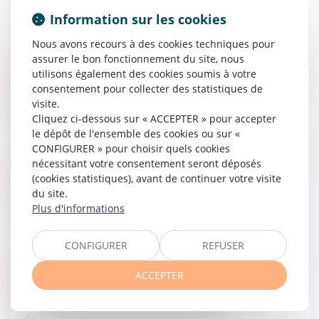
mineur en Belgique - Le Figaro
Information sur les cookies
Nous avons recours à des cookies techniques pour
21/09/2016
assurer le bon fonctionnement du site, nous
utilisons également des cookies soumis à votre
Droit de la famille, des personnes et de leur patrimoine
consentement pour collecter des statistiques de
Prêt sans écrit par la mère à son fils -
visite.
Personnes physiques, capacité
Cliquez ci-dessous sur « ACCEPTER » pour accepter
le dépôt de l'ensemble des cookies ou sur «
13/09/2016
CONFIGURER » pour choisir quels cookies
nécessitant votre consentement seront déposés
(cookies statistiques), avant de continuer votre visite
Droit de la famille, des personnes et de leur patrimoine
du site.
Justice : En prison pour ne pas avoir
Plus d'informations
payé la pension
CONFIGURER
REFUSER
30/08/2016
ACCEPTER
Droit de la famille, des personnes et de leur patrimoine
Une seule condition pour la révision