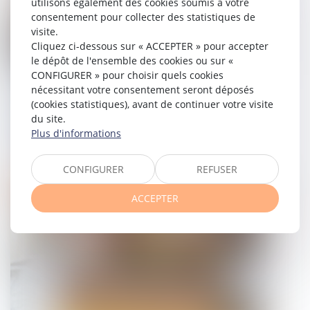
utilisons également des cookies soumis à votre
consentement pour collecter des statistiques de
visite.
Cliquez ci-dessous sur « ACCEPTER » pour accepter
le dépôt de l'ensemble des cookies ou sur «
CONFIGURER » pour choisir quels cookies
nécessitant votre consentement seront déposés
Propriétaires : comment vous assurer
(cookies statistiques), avant de continuer votre visite
de l'authenticité des justificatifs de
du site.
revenus ?
Plus d'informations
30/07/2025
CONFIGURER
REFUSER
Droit immobilier
ACCEPTER