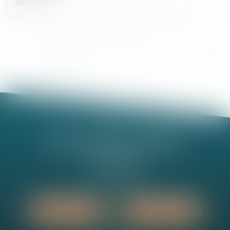
25/02/2025
...
<<
<
1
2
3
4
5
6
7
>
>>
Nathalie MINEL-PERNEL
14 Rue Jules Violle
21000 DIJON
Tél :
03 80 73 63 90
Nous localiser
Nous contacter