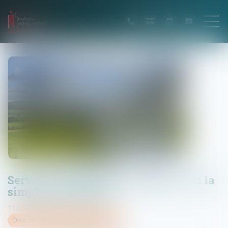
Servitude de passage : l’enclave… ou la
simple commodité ?
11/03/2025
Droit immobilier
/
Droit de la propriété