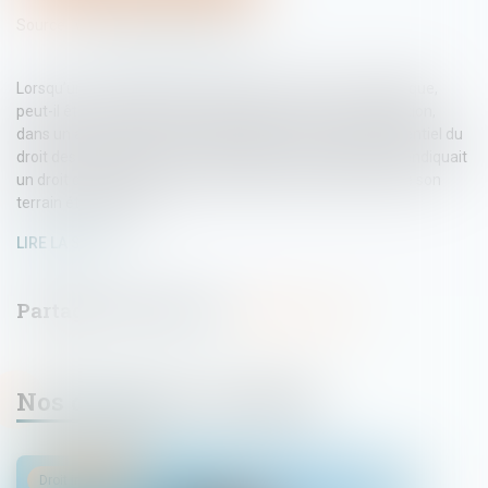
Source :
www.lemag-juridique.com
Lorsqu’un fonds dispose de plusieurs accès à la voie publique,
peut-il être considéré comme enclavé ? La Cour de cassation,
dans un arrêt du 27 février 2025, rappelle un principe essentiel du
droit des servitudes, puisqu’en l’espèce, une héritière revendiquait
un droit de passage sur une parcelle voisine, estimant que son
terrain était enclavé...
LIRE LA SUITE
Nos dernières actualités
Droit immobilier